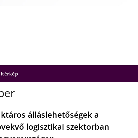
ltérkép
ber
ktáros álláslehetőségek a
vekvő logisztikai szektorban