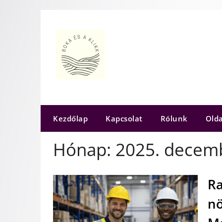
Skip
to
content
Kezdőlap
Kapcsolat
Rólunk
Olda
Hónap:
2025. decem
Ra
nö