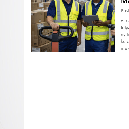
M
Pos
A ma
foly
nyíl
kulc
műk