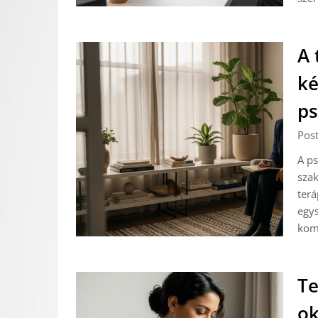
A 
ké
ps
Pos
A ps
szak
terá
egys
kom
Te
ok