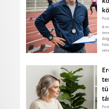
kö
kö
Pos
A ma
Imre
dolg
húsz
vers
Er
te
tü
t
Pos