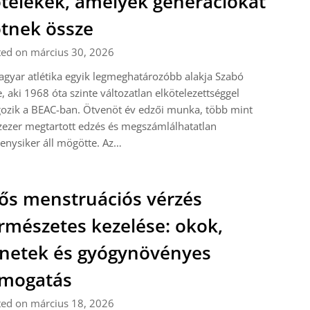
telékek, amelyek generációkat
tnek össze
ted on március 30, 2026
gyar atlétika egyik legmeghatározóbb alakja Szabó
, aki 1968 óta szinte változatlan elkötelezettséggel
ozik a BEAC-ban. Ötvenöt év edzői munka, több mint
ezer megtartott edzés és megszámlálhatatlan
enysiker áll mögötte. Az…
ős menstruációs vérzés
rmészetes kezelése: okok,
netek és gyógynövényes
ámogatás
ted on március 18, 2026