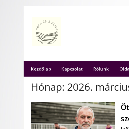
Skip
to
content
Kezdőlap
Kapcsolat
Rólunk
Olda
Hónap:
2026. márciu
Öt
sz