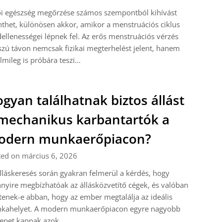
ői egészség megőrzése számos szempontból kihívást
nthet, különösen akkor, amikor a menstruációs ciklus
ellenességei lépnek fel. Az erős menstruációs vérzés
zú távon nemcsak fizikai megterhelést jelent, hanem
lmileg is próbára teszi…
gyan találhatnak biztos állást
mechanikus karbantartók a
odern munkaerőpiacon?
ted on március 6, 2026
lláskeresés során gyakran felmerül a kérdés, hogy
yire megbízhatóak az állásközvetítő cégek, és valóban
tenek-e abban, hogy az ember megtalálja az ideális
kahelyet. A modern munkaerőpiacon egyre nagyobb
repet kapnak azok…