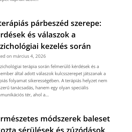
terápiás párbeszéd szerepe:
rdések és válaszok a
zichológiai kezelés során
ted on március 4, 2026
zichológiai terápia során felmerülő kérdések és a
ember által adott válaszok kulcsszerepet játszanak a
piás folyamat sikerességében. A terápiás helyzet nem
zerű tanácsadás, hanem egy olyan speciális
munikációs tér, ahol a…
rmészetes módszerek baleset
ozta sérülések és zúzódások