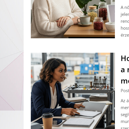
A n
jele
rend
hoss
érze
Ho
a 
m
Pos
Az á
menn
segí
mun
sze