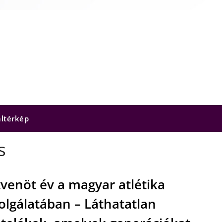
ltérkép
s
venöt év a magyar atlétika
olgálatában – Láthatatlan