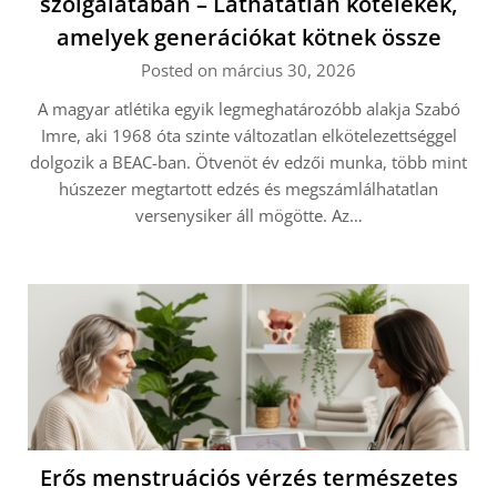
szolgálatában – Láthatatlan kötelékek,
amelyek generációkat kötnek össze
Posted on március 30, 2026
A magyar atlétika egyik legmeghatározóbb alakja Szabó
Imre, aki 1968 óta szinte változatlan elkötelezettséggel
dolgozik a BEAC-ban. Ötvenöt év edzői munka, több mint
húszezer megtartott edzés és megszámlálhatatlan
versenysiker áll mögötte. Az…
Erős menstruációs vérzés természetes