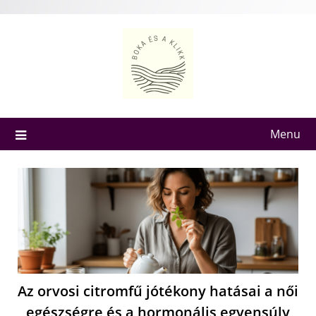
Skip
to
content
Menu
Az orvosi citromfű jótékony hatásai a női
egészségre és a hormonális egyensúly