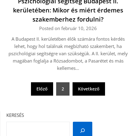
Pszichológiai segítség Budapest II.
kerületében: Mikor és miért érdemes
szakemberhez fordulni?
Posted on február 10, 2026
A Budapest II. kerületében élők számára fontos kérdés
lehet, hogy hol találnak megbízható szakembert, ha
pszichológiai segítségre van szükségük. A II. kerület, mely
magában foglalja a Rózsadombot, a Pasarétet és más
kellemes…
Bejegyzések
Előző
2
Következő
lapozása
KERESÉS