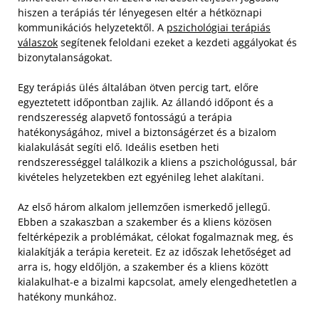
hiszen a terápiás tér lényegesen eltér a hétköznapi
kommunikációs helyzetektől. A
pszichológiai terápiás
válaszok
segítenek feloldani ezeket a kezdeti aggályokat és
bizonytalanságokat.
Egy terápiás ülés általában ötven percig tart, előre
egyeztetett időpontban zajlik. Az állandó időpont és a
rendszeresség alapvető fontosságú a terápia
hatékonyságához, mivel a biztonságérzet és a bizalom
kialakulását segíti elő. Ideális esetben heti
rendszerességgel találkozik a kliens a pszichológussal, bár
kivételes helyzetekben ezt egyénileg lehet alakítani.
Az első három alkalom jellemzően ismerkedő jellegű.
Ebben a szakaszban a szakember és a kliens közösen
feltérképezik a problémákat, célokat fogalmaznak meg, és
kialakítják a terápia kereteit. Ez az időszak lehetőséget ad
arra is, hogy eldőljön, a szakember és a kliens között
kialakulhat-e a bizalmi kapcsolat, amely elengedhetetlen a
hatékony munkához.