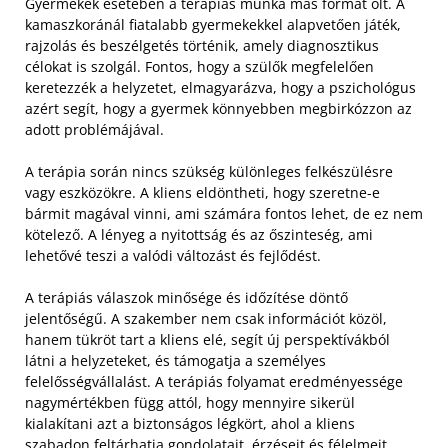
Gyermekek esetében a terápiás munka más formát ölt. A
kamaszkoránál fiatalabb gyermekekkel alapvetően játék,
rajzolás és beszélgetés történik, amely diagnosztikus
célokat is szolgál. Fontos, hogy a szülők megfelelően
keretezzék a helyzetet, elmagyarázva, hogy a pszichológus
azért segít, hogy a gyermek könnyebben megbirkózzon az
adott problémájával.
A terápia során nincs szükség különleges felkészülésre
vagy eszközökre. A kliens eldöntheti, hogy szeretne-e
bármit magával vinni, ami számára fontos lehet, de ez nem
kötelező. A lényeg a nyitottság és az őszinteség, ami
lehetővé teszi a valódi változást és fejlődést.
A terápiás válaszok minősége és időzítése döntő
jelentőségű. A szakember nem csak információt közöl,
hanem tükröt tart a kliens elé, segít új perspektívákból
látni a helyzeteket, és támogatja a személyes
felelősségvállalást. A terápiás folyamat eredményessége
nagymértékben függ attól, hogy mennyire sikerül
kialakítani azt a biztonságos légkört, ahol a kliens
szabadon feltárhatja gondolatait, érzéseit és félelmeit.