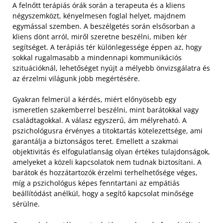
A felnőtt terápiás órák során a terapeuta és a kliens
négyszemközt, kényelmesen foglal helyet, majdnem
egymással szemben. A beszélgetés során elsősorban a
kliens dönt arról, miről szeretne beszélni, miben kér
segítséget. A terápiás tér különlegessége éppen az, hogy
sokkal rugalmasabb a mindennapi kommunikációs
szituációknál, lehetőséget nyújt a mélyebb önvizsgálatra és
az érzelmi világunk jobb megértésére.
Gyakran felmerül a kérdés, miért előnyösebb egy
ismeretlen szakemberrel beszélni, mint barátokkal vagy
családtagokkal. A válasz egyszerű, ám mélyreható. A
pszichológusra érvényes a titoktartás kötelezettsége, ami
garantálja a biztonságos teret. Emellett a szakmai
objektivitás és elfogulatlanság olyan értékes tulajdonságok,
amelyeket a közeli kapcsolatok nem tudnak biztosítani. A
barátok és hozzátartozók érzelmi terhelhetősége véges,
míg a pszichológus képes fenntartani az empátiás
beállítódást anélkül, hogy a segítő kapcsolat minősége
sérülne.