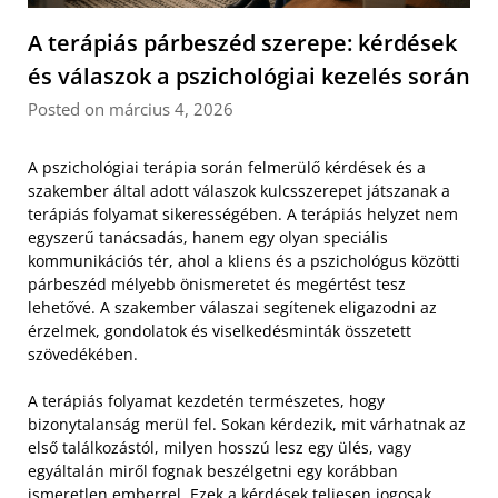
A terápiás párbeszéd szerepe: kérdések
és válaszok a pszichológiai kezelés során
Posted on március 4, 2026
A pszichológiai terápia során felmerülő kérdések és a
szakember által adott válaszok kulcsszerepet játszanak a
terápiás folyamat sikerességében. A terápiás helyzet nem
egyszerű tanácsadás, hanem egy olyan speciális
kommunikációs tér, ahol a kliens és a pszichológus közötti
párbeszéd mélyebb önismeretet és megértést tesz
lehetővé. A szakember válaszai segítenek eligazodni az
érzelmek, gondolatok és viselkedésminták összetett
szövedékében.
A terápiás folyamat kezdetén természetes, hogy
bizonytalanság merül fel. Sokan kérdezik, mit várhatnak az
első találkozástól, milyen hosszú lesz egy ülés, vagy
egyáltalán miről fognak beszélgetni egy korábban
ismeretlen emberrel. Ezek a kérdések teljesen jogosak,