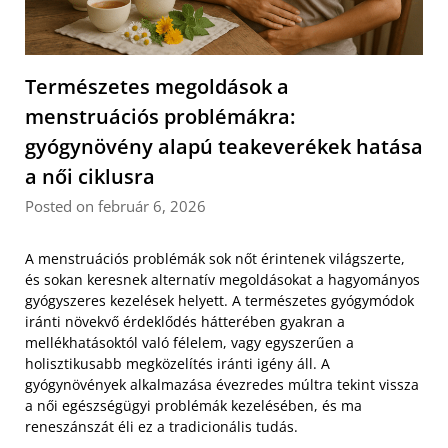
Természetes megoldások a
menstruációs problémákra:
gyógynövény alapú teakeverékek hatása
a női ciklusra
Posted on február 6, 2026
A menstruációs problémák sok nőt érintenek világszerte,
és sokan keresnek alternatív megoldásokat a hagyományos
gyógyszeres kezelések helyett. A természetes gyógymódok
iránti növekvő érdeklődés hátterében gyakran a
mellékhatásoktól való félelem, vagy egyszerűen a
holisztikusabb megközelítés iránti igény áll. A
gyógynövények alkalmazása évezredes múltra tekint vissza
a női egészségügyi problémák kezelésében, és ma
reneszánszát éli ez a tradicionális tudás.