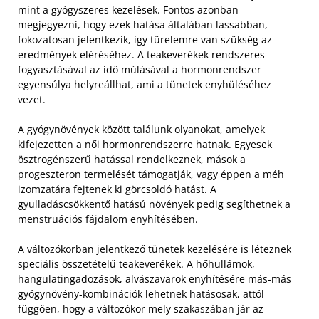
mint a gyógyszeres kezelések. Fontos azonban
megjegyezni, hogy ezek hatása általában lassabban,
fokozatosan jelentkezik, így türelemre van szükség az
eredmények eléréséhez. A teakeverékek rendszeres
fogyasztásával az idő múlásával a hormonrendszer
egyensúlya helyreállhat, ami a tünetek enyhüléséhez
vezet.
A gyógynövények között találunk olyanokat, amelyek
kifejezetten a női hormonrendszerre hatnak. Egyesek
ösztrogénszerű hatással rendelkeznek, mások a
progeszteron termelését támogatják, vagy éppen a méh
izomzatára fejtenek ki görcsoldó hatást. A
gyulladáscsökkentő hatású növények pedig segíthetnek a
menstruációs fájdalom enyhítésében.
A változókorban jelentkező tünetek kezelésére is léteznek
speciális összetételű teakeverékek. A hőhullámok,
hangulatingadozások, alvászavarok enyhítésére más-más
gyógynövény-kombinációk lehetnek hatásosak, attól
függően, hogy a változókor mely szakaszában jár az