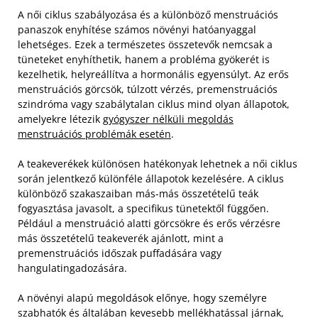
A női ciklus szabályozása és a különböző menstruációs
panaszok enyhítése számos növényi hatóanyaggal
lehetséges. Ezek a természetes összetevők nemcsak a
tüneteket enyhíthetik, hanem a probléma gyökerét is
kezelhetik, helyreállítva a hormonális egyensúlyt. Az erős
menstruációs görcsök, túlzott vérzés, premenstruációs
szindróma vagy szabálytalan ciklus mind olyan állapotok,
amelyekre létezik
gyógyszer nélküli megoldás
menstruációs problémák esetén
.
A teakeverékek különösen hatékonyak lehetnek a női ciklus
során jelentkező különféle állapotok kezelésére. A ciklus
különböző szakaszaiban más-más összetételű teák
fogyasztása javasolt, a specifikus tünetektől függően.
Például a menstruáció alatti görcsökre és erős vérzésre
más összetételű teakeverék ajánlott, mint a
premenstruációs időszak puffadására vagy
hangulatingadozására.
A növényi alapú megoldások előnye, hogy személyre
szabhatók és általában kevesebb mellékhatással járnak,