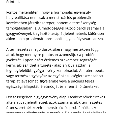
érintett.
Fontos megemlíteni, hogy a hormonális egyensúly
helyreállítása nemcsak a menstruációs problémák
kezelésében játszik szerepet, hanem a termékenység
támogatásában is. A meddőséggel küzdő párok számára a
gyógynövények kiegészítő terápiát jelenthetnek, különösen
akkor, ha a problémát hormonális egyensúlyzavar okozza.
A természetes megoldások sikere nagymértékben függ
attól, hogy mennyire pontosan azonosítjuk a probléma
gyökerét. Éppen ezért érdemes szakember segítségét
kérni, aki segíthet a tünetek alapján kiválasztani a
legmegfelelőbb gyógynövény-kombinációt. A fitoterapeuta
vagy természetgyógyász az egyéni szükségletekre szabott
terápiát javasolhat, figyelembe véve a páciens teljes
egészségi állapotát, életmódját és a fennálló tüneteket.
Összességében a gyógynövény alapú teakeverékek értékes
alternatívát jelenthetnek azok számára, akik természetes
úton szeretnék kezelni menstruációs problémáikat. A
rendszeres alkalmazás, a megfelelő életmód és táplálkozás