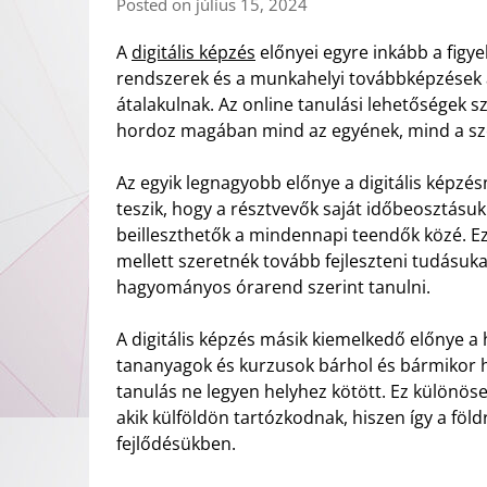
Posted on július 15, 2024
A
digitális képzés
előnyei egyre inkább a figy
rendszerek és a munkahelyi továbbképzések 
átalakulnak. Az online tanulási lehetőségek s
hordoz magában mind az egyének, mind a sz
Az egyik legnagyobb előnye a digitális képzé
teszik, hogy a résztvevők saját időbeosztásu
beilleszthetők a mindennapi teendők közé. E
mellett szeretnék tovább fejleszteni tudásuka
hagyományos órarend szerint tanulni.
A digitális képzés másik kiemelkedő előnye a
tananyagok és kurzusok bárhol és bármikor h
tanulás ne legyen helyhez kötött. Ez különös
akik külföldön tartózkodnak, hiszen így a föld
fejlődésükben.