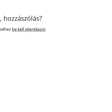
 hozzászólás?
éséhez
be kell jelentkezni
.