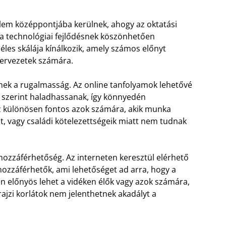
elem középpontjába kerülnek, ahogy az oktatási
a technológiai fejlődésnek köszönhetően
zéles skálája kínálkozik, amely számos előnyt
ervezetek számára.
snek a rugalmasság. Az online tanfolyamok lehetővé
k szerint haladhassanak, így könnyedén
z különösen fontos azok számára, akik munka
t, vagy családi kötelezettségeik miatt nem tudnak
 hozzáférhetőség. Az interneten keresztül elérhető
ozzáférhetők, ami lehetőséget ad arra, hogy a
en előnyös lehet a vidéken élők vagy azok számára,
rajzi korlátok nem jelenthetnek akadályt a