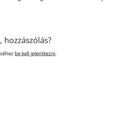
 hozzászólás?
éséhez
be kell jelentkezni
.