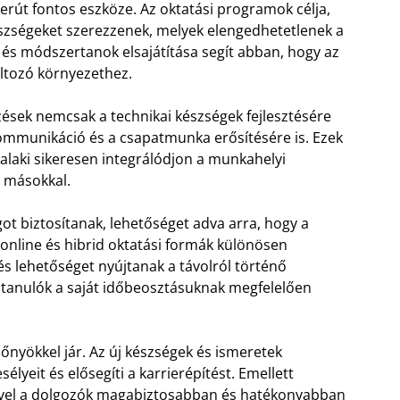
ierút fontos eszköze. Az oktatási programok célja,
szségeket szerezzenek, melyek elengedhetetlenek a
s módszertanok elsajátítása segít abban, hogy az
ltozó környezethez.
zések nemcsak a technikai készségek fejlesztésére
 kommunikáció és a csapatmunka erősítésére is. Ezek
alaki sikeresen integrálódjon a munkahelyi
 másokkal.
 biztosítanak, lehetőséget adva arra, hogy a
 online és hibrid oktatási formák különösen
és lehetőséget nyújtanak a távolról történő
 a tanulók a saját időbeosztásuknak megfelelően
őnyökkel jár. Az új készségek és ismeretek
élyeit és elősegíti a karrierépítést. Emellett
ivel a dolgozók magabiztosabban és hatékonyabban